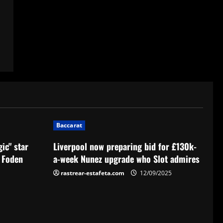
West Ham & England star Jarrod
5
Bowen
12/09/2025
Baccarat
ic" star
Liverpool now preparing bid for £130k-
o Foden
a-week Nunez upgrade who Slot admires
rastrear-estafeta.com
12/09/2025