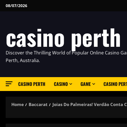
Skip
08/07/2026
to
content
casino perth
Discover the Thrilling World of Popular Online Casino G
Perth, Australia.
CASINO PERTH
CASINO
GAME
CASINO PER
Home
Baccarat
Joias Do Palmeiras! Verdão Conta 