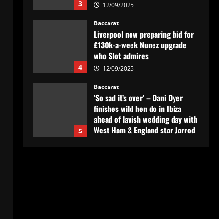
3
12/09/2025
Baccarat
Liverpool now preparing bid for
£130k-a-week Nunez upgrade
who Slot admires
4
12/09/2025
Baccarat
'So sad it’s over' – Dani Dyer
finishes wild hen do in Ibiza
ahead of lavish wedding day with
West Ham & England star Jarrod
5
Bowen
Baccarat
12/09/2025
PIF eye Newcastle move for
£35m talent who’d be "superior"
to Ramsdale
1
12/09/2025
Baccarat