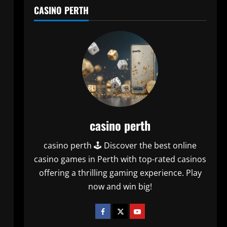
CASINO PERTH
casino perth
casino perth 🕹️ Discover the best online
casino games in Perth with top-rated casinos
offering a thrilling gaming experience. Play
now and win big!