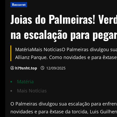
Baccarat
Joias do Palmeiras! Ve
na escalação para pega
MatériaMais NotíciasO Palmeiras divulgou sua
Allianz Parque. Como novidades e para êxtase
h79snht.top
12/09/2025
Matéria
Mais Notícias
O Palmeiras divulgou sua escalação para enfren
novidades e para êxtase da torcida, Luis Guilhe