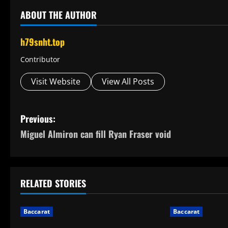
ABOUT THE AUTHOR
h79snht.top
Contributor
Visit Website
View All Posts
P
Previous:
Miguel Almiron can fill Ryan Fraser void
o
s
t
RELATED STORIES
n
Baccarat
Baccarat
a