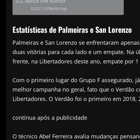
About the Author
h79snht.top
Estatísticas de Palmeiras e San Lorenzo
Palmeiras e San Lorenzo se enfrentaram apenas 
duas vitórias para cada lado e um empate. Na ú
frente, na Libertadores deste ano, empate por 1 
Com o primeiro lugar do Grupo F assegurado, já
melhor campanha no geral, fato que o Verdão c
Libertadores. O Verdão foi o primeiro em 2018, 
continua após a publicidade
O técnico Abel Ferreira avalia mudanças pensan