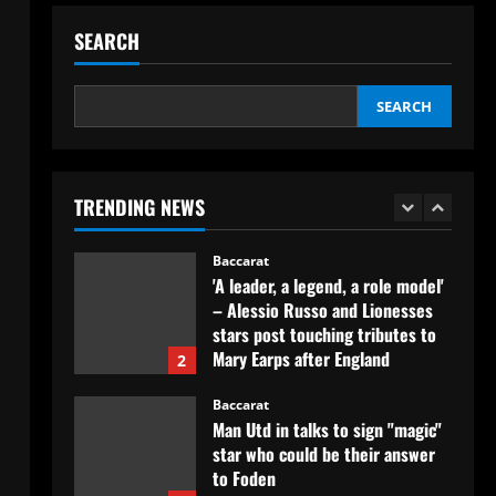
finishes wild hen do in Ibiza
SEARCH
ahead of lavish wedding day with
West Ham & England star Jarrod
5
Bowen
SEARCH
Baccarat
12/09/2025
PIF eye Newcastle move for
£35m talent who’d be "superior"
to Ramsdale
TRENDING NEWS
1
12/09/2025
Baccarat
'A leader, a legend, a role model'
– Alessio Russo and Lionesses
stars post touching tributes to
Mary Earps after England
2
goalkeeper announces
international retirement
Baccarat
Man Utd in talks to sign "magic"
12/09/2025
star who could be their answer
to Foden